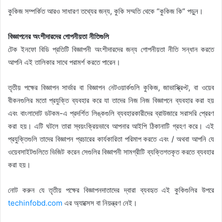
কুকিজ সম্পর্কিত আরও সাধারণ তথ্যের জন্য, কুকি সম্মতি থেকে “কুকিজ কি” পড়ুন।
বিজ্ঞাপনের অংশীদারদের গোপনীয়তা নীতিগুলি
টেক ইনফো বিডি প্রতিটি বিজ্ঞাপনী অংশীদারদের জন্য গোপনীয়তা নীতি সন্ধান করতে
আপনি এই তালিকার সাথে পরামর্শ করতে পারেন।
তৃতীয় পক্ষের বিজ্ঞাপন সার্ভার বা বিজ্ঞাপন নেটওয়ার্কগুলি কুকিজ, জাভাস্ক্রিপ্ট, বা ওয়েব
বীকনগুলির মতো প্রযুক্তি ব্যবহার করে যা তাদের নিজ নিজ বিজ্ঞাপনে ব্যবহার করা হয়
এবং বাংলাদোট ডটকম-এ প্রদর্শিত লিঙ্কগুলি ব্যবহারকারীদের ব্রাউজারে সরাসরি প্রেরণ
করা হয়। এটি ঘটলে তারা স্বয়ংক্রিয়ভাবে আপনার আইপি ঠিকানাটি গ্রহণ করে। এই
প্রযুক্তিগুলি তাদের বিজ্ঞাপন প্রচারের কার্যকারিতা পরিমাপ করতে এবং / অথবা আপনি যে
ওয়েবসাইটগুলিতে ভিজিট করেন সেগুলির বিজ্ঞাপনী সামগ্রীটি ব্যক্তিগতকৃত করতে ব্যবহার
করা হয়।
নোট করুন যে তৃতীয় পক্ষের বিজ্ঞাপনদাতাদের দ্বারা ব্যবহৃত এই কুকিগুলির উপরে
techinfobd.com
এর অ্যাক্সেস বা নিয়ন্ত্রণ নেই।