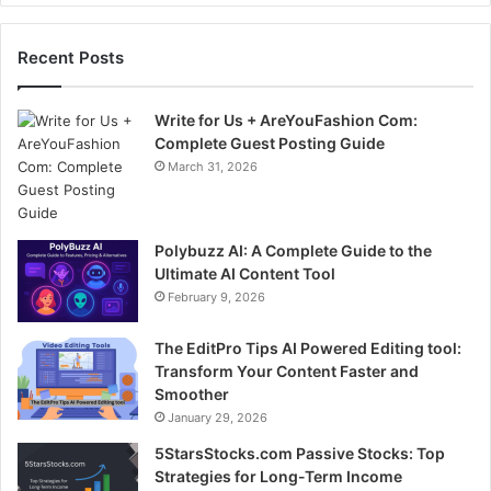
Recent Posts
Write for Us + AreYouFashion Com:
Complete Guest Posting Guide
March 31, 2026
Polybuzz AI: A Complete Guide to the
Ultimate AI Content Tool
February 9, 2026
The EditPro Tips AI Powered Editing tool:
Transform Your Content Faster and
Smoother
January 29, 2026
5StarsStocks.com Passive Stocks: Top
Strategies for Long-Term Income