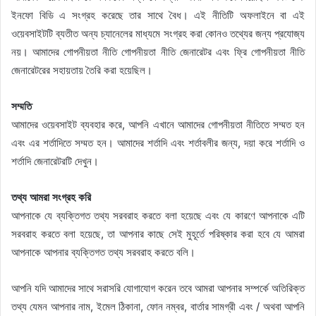
ইনফো বিডি এ সংগ্রহ করেছে তার সাথে বৈধ। এই নীতিটি অফলাইনে বা এই
ওয়েবসাইটটি ব্যতীত অন্য চ্যানেলের মাধ্যমে সংগ্রহ করা কোনও তথ্যের জন্য প্রযোজ্য
নয়। আমাদের গোপনীয়তা নীতি গোপনীয়তা নীতি জেনারেটর এবং ফ্রি গোপনীয়তা নীতি
জেনারেটরের সহায়তায় তৈরি করা হয়েছিল।
সম্মতি
আমাদের ওয়েবসাইট ব্যবহার করে, আপনি এখানে আমাদের গোপনীয়তা নীতিতে সম্মত হন
এবং এর শর্তাদিতে সম্মত হন। আমাদের শর্তাদি এবং শর্তাবলীর জন্য, দয়া করে শর্তাদি ও
শর্তাদি জেনারেটরটি দেখুন।
তথ্য আমরা সংগ্রহ করি
আপনাকে যে ব্যক্তিগত তথ্য সরবরাহ করতে বলা হয়েছে এবং যে কারণে আপনাকে এটি
সরবরাহ করতে বলা হয়েছে, তা আপনার কাছে সেই মুহূর্তে পরিষ্কার করা হবে যে আমরা
আপনাকে আপনার ব্যক্তিগত তথ্য সরবরাহ করতে বলি।
আপনি যদি আমাদের সাথে সরাসরি যোগাযোগ করেন তবে আমরা আপনার সম্পর্কে অতিরিক্ত
তথ্য যেমন আপনার নাম, ইমেল ঠিকানা, ফোন নম্বর, বার্তার সামগ্রী এবং / অথবা আপনি