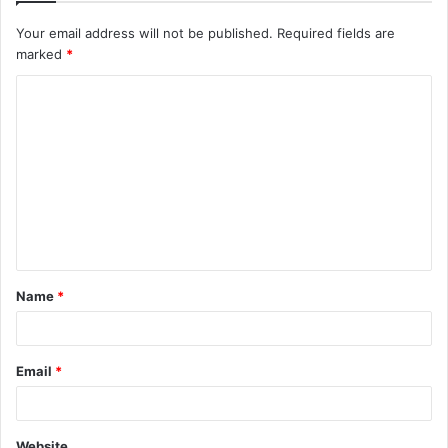
Your email address will not be published.
Required fields are
marked
*
C
o
m
m
e
n
t
Name
*
*
Email
*
Website