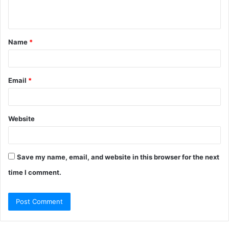
n
t
Name
*
*
Email
*
Website
Save my name, email, and website in this browser for the next
time I comment.