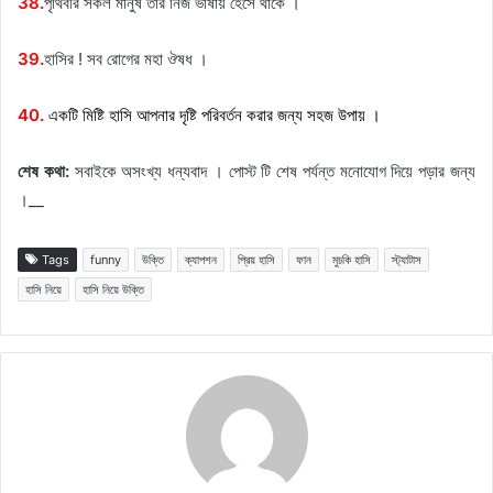
38.
পৃথিবীর সকল মানুষ তার নিজ ভাষায় হেসে থাকে ।
39.
হাসির ! সব রোগের মহা ঔষধ ।
40.
একটি মিষ্টি হাসি আপনার দৃষ্টি পরিবর্তন করার জন্য সহজ উপায় ।
শেষ কথা:
সবাইকে অসংখ্য ধন্যবাদ । পোস্ট টি শেষ পর্যন্ত মনোযোগ দিয়ে পড়ার জন্য
।__
Tags
funny
উক্তি
ক্যাপশন
প্রিয় হাসি
ফান
মুচকি হাসি
স্ট্যাটাস
হাসি নিয়ে
হাসি নিয়ে উক্তি