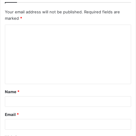
Your email address will not be published.
Required fields are
marked
*
C
o
m
m
e
n
t
Name
*
*
Email
*