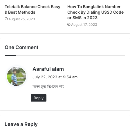
Teletalk Balance Check Easy
How To Banglalink Number
& Best Methods
Check By Dialing USSD Code
or SMS In 2023
August 25, 2023
August 17, 2023
One Comment
s
Asraful alam
a
July 22, 2023 at 9:54 am
y
অনেক সুন্দর লিখেছেন ভাই
s
:
Reply
Leave a Reply