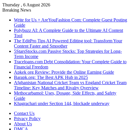
Thursday , 6 August 2026
Breaking News
Write for Us + AreYouFashion Com: Complete Guest Posting
Guide
Polybuzz AI: A Complete Guide to the Ultimate AI Content
Tool
The EditPro Tips AI Powered Editing tool: Transform Your
Content Faster and Smoother
5StarsStocks.com Passive Stocks: Top Strategies for Long-
Term Income
Traceloans.com Debt Consolidation: Your Complete Guide to
Financial Freedom
Apkek org Review: Provide the Online Earning Guide
Barapk.org: The Best APK Hub in 2025
Afghanistan National Cricket Team vs England Cricket Team
Timeline: Key Matches and Rivalry Overview
Methocarbamol: Uses, Dosage, Side Effects, and Safety
Guide
Khagrachari under Section 144, blockade underway
Contact Us
Privacy Policy
About Us
DMCA