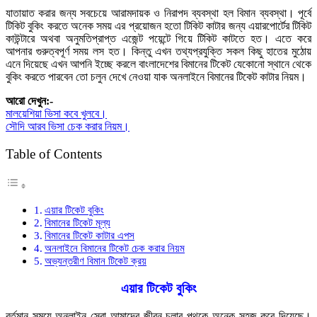
যাতায়াত করার জন্য সবচেয়ে আরামদায়ক ও নিরাপদ ব্যবস্থা হল বিমান ব্যবস্থা। পূর্বে
টিকিট বুকিং করতে অনেক সময় এর প্রয়োজন হতো টিকিট কাটার জন্য এয়ারপোর্টের টিকিট
কাউন্টারে অথবা অনুমতিপ্রাপ্ত এজেন্ট পয়েন্টে গিয়ে টিকিট কাটতে হত। এতে করে
আপনার গুরুত্বপূর্ণ সময় লস হত। কিন্তু এখন তথ্যপ্রযুক্তি সকল কিছু হাতের মুঠোয়
এনে দিয়েছে এখন আপনি ইচ্ছে করলে বাংলাদেশের বিমানের টিকেট যেকোনো স্থানে থেকে
বুকিং করতে পারবেন তো চলুন দেখে নেওয়া যাক অনলাইনে বিমানের টিকেট কাটার নিয়ম।
আরো দেখুন:-
মালয়েশিয়া ভিসা কবে খুলবে।
সৌদি আরব ভিসা চেক করার নিয়ম।
Table of Contents
এয়ার টিকেট বুকিং
বিমানের টিকেট মূল্য
বিমানের টিকেট কাটার এপস
অনলাইনে বিমানের টিকেট চেক করার নিয়ম
অভ্যন্তরীণ বিমান টিকেট ক্রয়
এয়ার টিকেট বুকিং
বর্তমান সময়ে অনলাইন সেবা আমাদের জীবন চলার পথকে অনেক সহজ করে দিয়েছে।