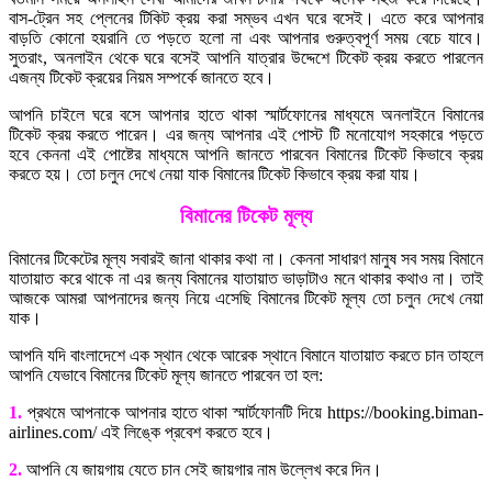
বাস-ট্রেন সহ প্লেনের টিকিট ক্রয় করা সম্ভব এখন ঘরে বসেই। এতে করে আপনার
বাড়তি কোনো হয়রানি তে পড়তে হলো না এবং আপনার গুরুত্বপূর্ণ সময় বেচে যাবে।
সুতরাং, অনলাইন থেকে ঘরে বসেই আপনি যাত্রার উদ্দেশে টিকেট ক্রয় করতে পারলেন
এজন্য টিকেট ক্রয়ের নিয়ম সম্পর্কে জানতে হবে।
আপনি চাইলে ঘরে বসে আপনার হাতে থাকা স্মার্টফোনের মাধ্যমে অনলাইনে বিমানের
টিকেট ক্রয় করতে পারেন। এর জন্য আপনার এই পোস্ট টি মনোযোগ সহকারে পড়তে
হবে কেননা এই পোষ্টের মাধ্যমে আপনি জানতে পারবেন বিমানের টিকেট কিভাবে ক্রয়
করতে হয়। তো চলুন দেখে নেয়া যাক বিমানের টিকেট কিভাবে ক্রয় করা যায়।
বিমানের টিকেট মূল্য
বিমানের টিকেটের মূল্য সবারই জানা থাকার কথা না। কেননা সাধারণ মানুষ সব সময় বিমানে
যাতায়াত করে থাকে না এর জন্য বিমানের যাতায়াত ভাড়াটাও মনে থাকার কথাও না। তাই
আজকে আমরা আপনাদের জন্য নিয়ে এসেছি বিমানের টিকেট মূল্য তো চলুন দেখে নেয়া
যাক।
আপনি যদি বাংলাদেশে এক স্থান থেকে আরেক স্থানে বিমানে যাতায়াত করতে চান তাহলে
আপনি যেভাবে বিমানের টিকেট মূল্য জানতে পারবেন তা হল:
1.
প্রথমে আপনাকে আপনার হাতে থাকা স্মার্টফোনটি দিয়ে https://booking.biman-
airlines.com/ এই লিঙ্কে প্রবেশ করতে হবে।
2.
আপনি যে জায়গায় যেতে চান সেই জায়গার নাম উল্লেখ করে দিন।