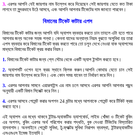
3.
এরপর আপনি যেই জায়গার নাম উল্লেখ করে দিয়েছেন সেই জায়গায় যেতে কত টাকা
লাগবে তা সুন্দরভাবে উঠে আসবে, এবং আপনি আপনার টিকেটের দাম জানতে পারবেন।
বিমানের টিকেট কাটার এপস
বিমানের টিকেট কাটার জন্য আপনি যদি অ্যাপস ব্যবহার করতে চান তাহলে এটা হতে পারে
আপনার জন্য অনেক সহজ পন্থা। কেননা যাদের অন্যান্য নিয়ম বুঝতে অসুবিধা হয় তারা
এপস ব্যবহার করে বিমানের টিকেট ক্রয় করতে পারে তো চলুন দেখে নেওয়া যাক অ্যাপসের
মাধ্যমে বিমানের টিকেট ক্রয় করার নিয়ম।
1.
বিমানের টিকেট কাটার জন্য প্লে স্টোর থেকে একটি অ্যাপ ইন্সটল করতে হবে।
2.
অ্যাপসটি ওপেন হলে ক্রয় স্থানে ক্লিক করুন।আপনি কোথায় যেতে চান সেই
জায়গার নাম উল্লেখ করে দিন। এবং কোন সময় যাবেন তা নির্ধারণ করে দিন।
3.
এরপর আপনার সামনে এয়ারলাইন্স এর নাম চলে আসবে এরপর আপনি আপনার পছন্দ
অনুযায়ী একটি বিমান সিলেক্ট করে নিন।
4.
এরপর আসবে পেমেন্ট করার অপশন 24 ঘন্টার মধ্যে আপনাকে পেমেন্ট করে টিকিট ক্রয়
করতে হবে।
এই অ্যাপস এর মধ্যে থাকবে ইন্টার-অ্যাকটিভ ড্যাশবোর্ড, লাইভ খোঁজা ও টিকেট বুকিং
এর অপশন, বুকিং এরপর অর্থ পরিশোধ করার পদ্ধতি, বুক দেওয়া টিকিটের বিস্তারিত
হালনাগাদ। অনলাইনে পেমেন্ট সুবিধা, টু-ফ্যাক্টর সুবিধা নিরাপদ ব্যবস্থা, ইন্টারঅ্যাকটিভ
এসএমএস ইমেজ ইত্যাদি।