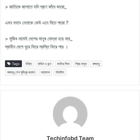
> জাতিকে জাগাতে যদি প্রাণ কাঁদে কারো_
এমন মহান নেতাকে কেউ এনে দিতে পারো ?
> মুজিব নামেই দেশের মানুষ যোদ্ধা হয়ে যায়_
স্বাধীন দেশে ঘুরে ফিরে স্বস্তি ফিরে পায় ।
Tags
উক্তি
কবিতা ও ছন্দ
জাতির পিতা
প্রিয় মানুষ
বঙ্গবন্ধু
বঙ্গবন্ধু শেখ মুজিবুর রহমান
মহামানব
স্ট্যাটাস
Techinfobd Team